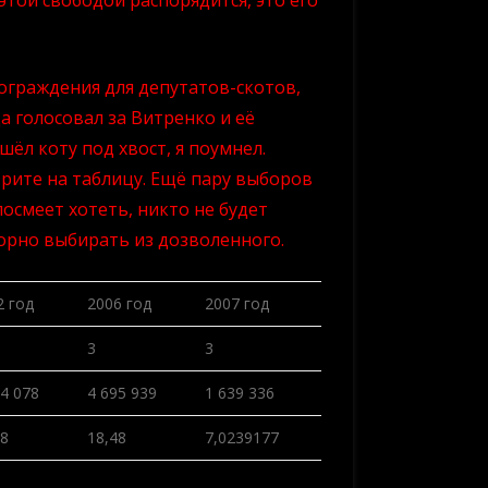
этой свободой распорядится, это его
граждения для депутатов-скотов,
да голосовал за Витренко и её
шёл коту под хвост, я поумнел.
рите на таблицу. Ещё пару выборов
посмеет хотеть, никто не будет
корно выбирать из дозволенного.
2 год
2006 год
2007 год
3
3
84 078
4 695 939
1 639 336
08
18,48
7,0239177