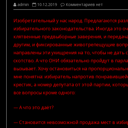
к
admin
10.12.2019
Комментариев
нет
записи
Демократия
–
Изобретательный у нас народ. Предлагаются ра
наука
точная
избирательного законодательства. Иногда это оч
3
клятвенные предвыборные заверения, и передача
другим, и фиксированные животрепещущие вопрос
направлены эти ухищрения на то, чтобы не дать 
скотство. А что ОНИ обязательно пройдут в парла
вызывает. Хочу остановиться на пропорциональн
мне понятна: избиратель напротив понравившейс
крестик, а номер депутата от этой партии, кото
все вопросы кроме одного:
— А что это даёт?
— Становится невозможной продажа мест в изби