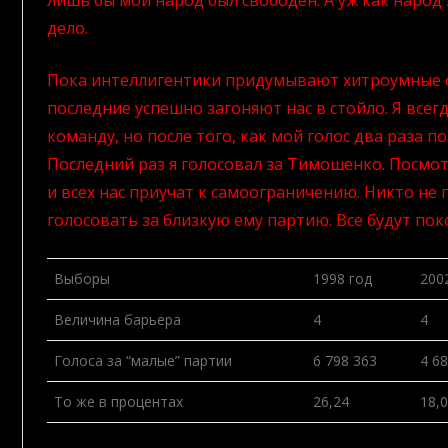
лишь бы мой народ был свободен. А уж как народ 
дело.
Пока интеллигентики придумывают хитроумные о
последние успешно загоняют нас в стойло. Я всег
команду, но после того, как мой голос два раза по
Последний раз я голосовал за Тимошенко. Посмот
и всех нас приучат к самоограничению. Никто не 
голосовать за близкую ему партию. Все будут по
Выборы
1998 год
200
Величина барьера
4
4
Голоса за “малые” партии
6 798 363
4 6
То же в процентах
26,24
18,