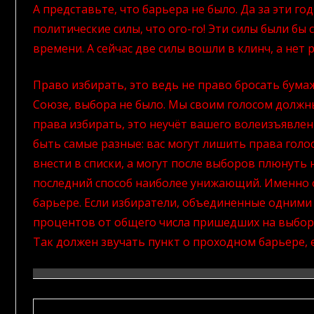
А представьте, что барьера не было. Да за эти г
политические силы, что ого-го! Эти силы были бы
времени. А сейчас две силы вошли в клинч, а нет 
Право избирать, это ведь не право бросать бума
Союзе, выбора не было. Мы своим голосом должн
права избирать, это неучёт вашего волеизъявлени
быть самые разные: вас могут лишить права голос
внести в списки, а могут после выборов плюнуть 
последний способ наиболее унижающий. Именно 
барьере. Если избиратели, объединенные одними
процентов от общего числа пришедших на выборы
Так должен звучать пункт о проходном барьере, е