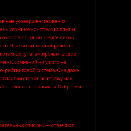
зличные усовершенствования
ень сложные конструкции: тут и
 голосов от одних неудачников
ы. Я не во всём разобрался, но
скотам-депутатам проявить своё
мент, сомнений ни у кого не
о-рейтинговой системе. Она даже
я партии ставит не птичку или
рый особенно понравился. Отбросим
рательных списках, — отвечают