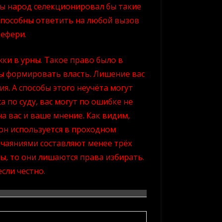
оды народ селекционировал бы такие
 способны ответить на любой вызов
рефери.
жки в урны. Такое право было в
ы формировать власть. Лишение вас
я. А способы этого неучёта могут
а по суду, вас могут по ошибке не
на вас и ваше мнение. Как видим,
он используется в проходном
 чаяниями составляют менее трёх
, то они лишаются права избирать.
сли честно.