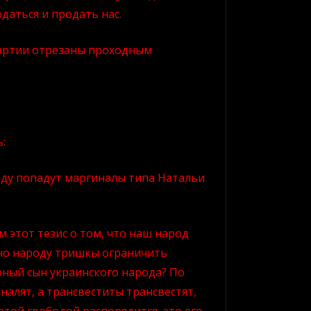
даться и продать нас.
 партии отрезаны проходным
:
аду попадут маргиналы типа Натальи
м этот тезис о том, что наш народ
но народу тришкы ограничить
ный сын украинского народа? По
налят, а трансвеститы трансвестят,