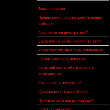
КАК Я СОЗДАЮ ПАРТИЮ
Власть и время
Предложения по совершенствованию
выборов
А хотим ли мы демократию??
Здесь вам не дома – жрите что дают
Теоретические проблемы социализма
Гримасы нашей демократии
Крымский Анатолий спрашивает
коммунистов
Какая власть нам нужна?
Идеальная система выборов
Нужны ли фильтры для народа??
Если б я был богат