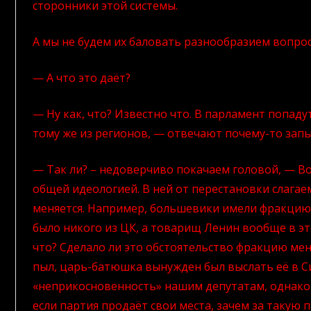
сторонники этой системы.
А мы не будем их баловать разнообразием вопро
— А что это даёт?
— Ну как, что? Известно что. В парламент попад
тому же из регионов, — отвечают почему-то зап
— Так ли? – недоверчиво покачаем головой, — Во
общей идеологией. В ней от перестановки слагае
меняется. Например, большевики имели фракцию 
было никого из ЦК, а товарищ Ленин вообще в эт
что? Сделало ли это обстоятельство фракцию мен
пыл, царь-батюшка вынужден был выслать её в С
«неприкосновенность» нашим депутатам, однако э
если партия продаёт свои места, зачем за такую