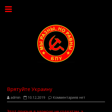
Перейти
к
содержимому
Врятуйте Украину
к
admin
10.12.2019
Комментариев
нет
записи
Врятуйте
Украину
Этот призыв я адресую не солдатам, а