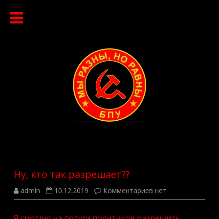
Перейти
к
содержимому
Ну, кто так разрешает??
к
admin
10.12.2019
Комментариев
нет
записи
Ну,
кто
Я смотрю на потуги политиков разрешить
так