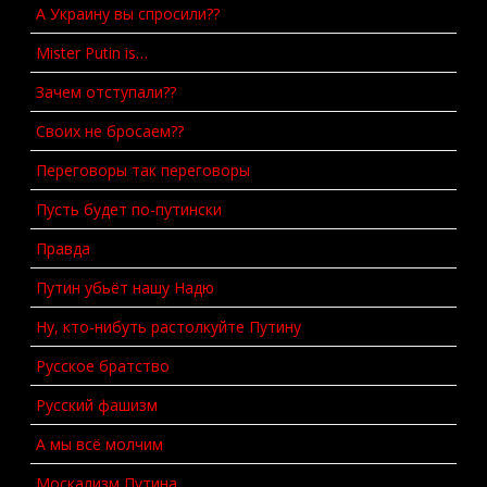
А Украину вы спросили??
Mister Putin is…
Зачем отступали??
Своих не бросаем??
Переговоры так переговоры
Пусть будет по-путински
Правда
Путин убьёт нашу Надю
Ну, кто-нибуть растолкуйте Путину
Русское братство
Русский фашизм
А мы всё молчим
Москализм Путина