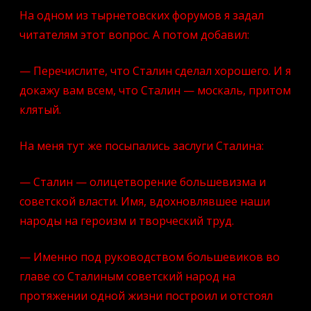
и
На одном из тырнетовских форумов я задал
в
правду
читателям этот вопрос. А потом добавил:
считаете
Сталина
порядочным??
— Перечислите, что Сталин сделал хорошего. И я
докажу вам всем, что Сталин — москаль, притом
клятый.
На меня тут же посыпались заслуги Сталина:
— Сталин — олицетворение большевизма и
советской власти. Имя, вдохновлявшее наши
народы на героизм и творческий труд.
— Именно под руководством большевиков во
главе со Сталиным советский народ на
протяжении одной жизни построил и отстоял