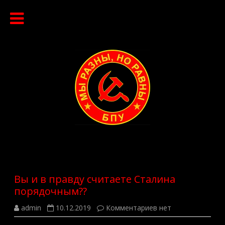
Перейти
к
содержимому
Вы и в правду считаете Сталина
порядочным??
к
admin
10.12.2019
Комментариев
нет
записи
Вы