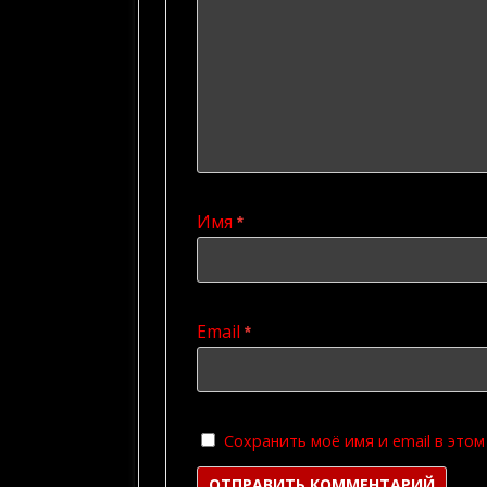
Имя
*
Email
*
Сохранить моё имя и email в это