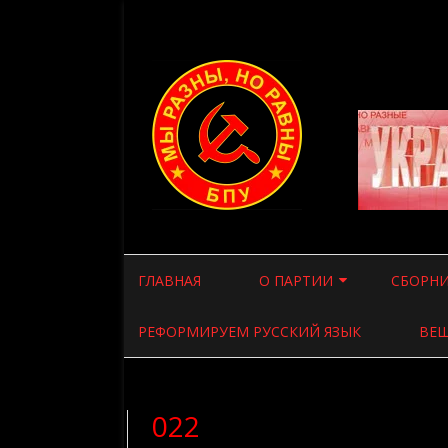
ГЛАВНАЯ
О ПАРТИИ
СБОРНИ
ВВЕДЕНИЕ
СТАТЬИ
РЕФОРМИРУЕМ РУССКИЙ ЯЗЫК
ВЕЩ
ПРОГРАММА ПАРТИИ
СТАТЬИ
УСТАВ ПАРТИИ
ВСЯКАЯ
022