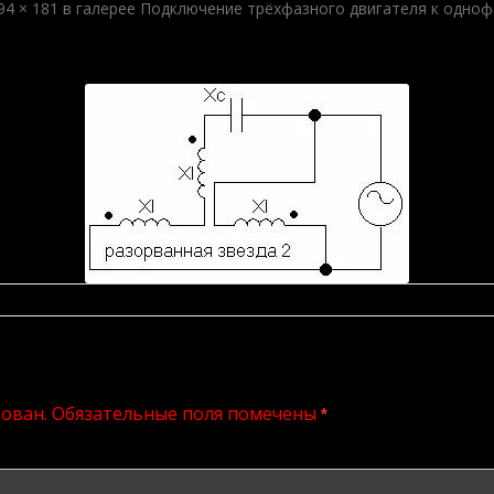
94 × 181
в галерее
Подключение трёхфазного двигателя к одноф
кован.
Обязательные поля помечены
*