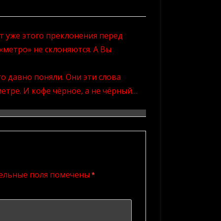
т уже этого преклонения перед
 «метро» не склоняются. А Вы
то давно поняли. Они эти слова
метре. И кофе чёрное, а не чёрный…
ельные поля помечены
*