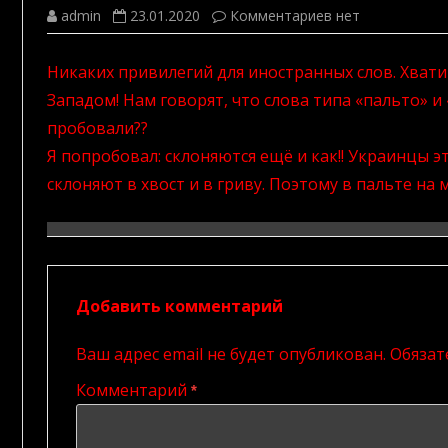
к
admin
23.01.2020
Комментариев
нет
записи
Хватит
уже
Никаких привилегий для иностранных слов. Хвати
преклонения
перед
Западом! Нам говорят, что слова типа «пальто» и
Западом!
пробовали??
Я попробовал: склоняются ещё и как!! Украинцы э
склоняют в хвост и в гриву. Поэтому в пальте на 
Добавить комментарий
Ваш адрес email не будет опубликован.
Обязат
Комментарий
*