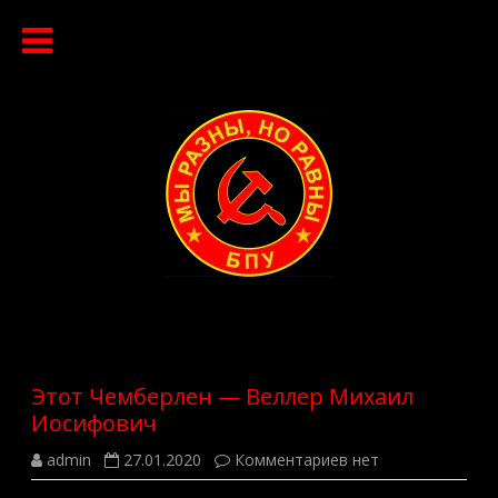
Перейти
к
содержимому
Этот Чемберлен — Веллер Михаил
Иосифович
к
admin
27.01.2020
Комментариев
нет
записи
Этот