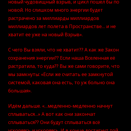
новый чудовищный взрыв, и цикл пошел бы по
новой. Но слишком много энергии будет
растрачено за миллиарды миллиардов
миллиардов лет полета в Пространстве… и не
хватит ее уже на новый Взрыв».
С чего Вы взяли, что не хватит?? А как же Закон
сохранения энергии?? Если наша Вселенная её
растратила, то куда?? Вы же сами говорите, что
мы замкнуты: «Если же считать ее замкнутой
системой, каковая она есть, то уж больно она
большая».
Идём дальше. «…медленно-медленно начнут
сплываться…» А вот как они закончат
сплываться?? Они будут сплываться всё
ускоряясь и ускоряясь. И в конце достигнут той