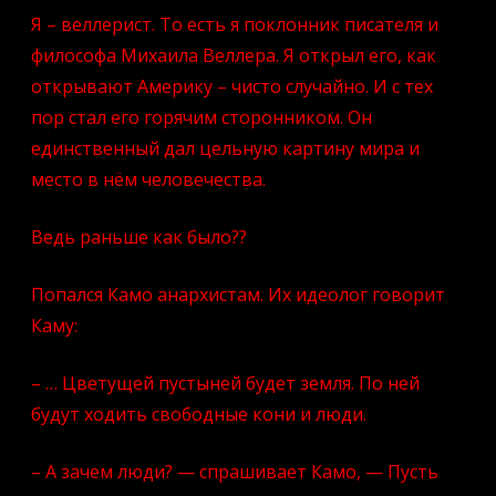
Чемберлен
Я – веллерист. То есть я поклонник писателя и
—
Веллер
философа Михаила Веллера. Я открыл его, как
Михаил
Иосифович
открывают Америку – чисто случайно. И с тех
пор стал его горячим сторонником. Он
единственный дал цельную картину мира и
место в нём человечества.
Ведь раньше как было??
Попался Камо анархистам. Их идеолог говорит
Каму:
– … Цветущей пустыней будет земля. По ней
будут ходить свободные кони и люди.
– А зачем люди? — спрашивает Камо, — Пусть