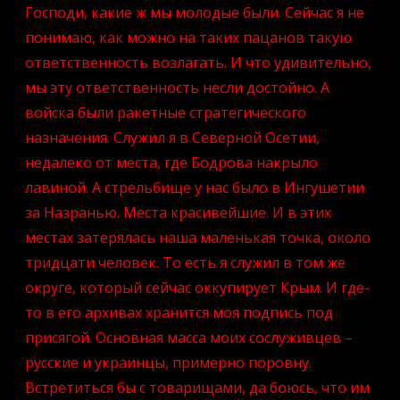
Господи, какие ж мы молодые были. Сейчас я не
понимаю, как можно на таких пацанов такую
ответственность возлагать. И что удивительно,
мы эту ответственность несли достойно. А
войска были ракетные стратегического
назначения. Служил я в Северной Осетии,
недалеко от места, где Бодрова накрыло
лавиной. А стрельбище у нас было в Ингушетии
за Назранью. Места красивейшие. И в этих
местах затерялась наша маленькая точка, около
тридцати человек. То есть я служил в том же
округе, который сейчас оккупирует Крым. И где-
то в его архивах хранится моя подпись под
присягой. Основная масса моих сослуживцев –
русские и украинцы, примерно поровну.
Встретиться бы с товарищами, да боюсь, что им