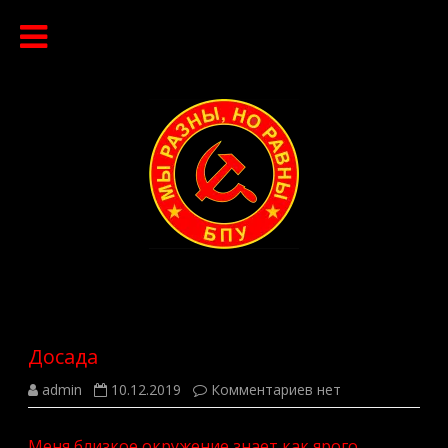
Перейти
к
содержимому
Досада
к
admin
10.12.2019
Комментариев
нет
записи
Досада
Меня близкое окружение знает как ярого